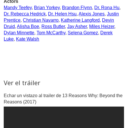
Actors
Mandy Teefey
,
Brian Yorkey
,
Brandon Flynn
,
Dr. Rona Hu
,
Dr. Rebecca Hedrick
,
Dr. Helen Hsu
,
Alexis Jones
,
Justin
Prentice
,
Christian Navarro
,
Katherine Langford
,
Devin
Druid
,
Alisha Boe
,
Ross Butler
,
Jay Asher
,
Miles Heizer
,
Dylan Minnette
,
Tom McCarthy
,
Selena Gomez
,
Derek
Luke
,
Kate Walsh
Ver el tráiler
Echar un vistazo al trailer de 13 Reasons Why: Beyond the
Reasons (2017)