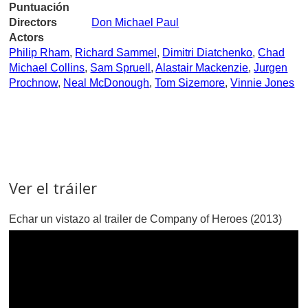
Puntuación
Directors
Don Michael Paul
Actors
Philip Rham
,
Richard Sammel
,
Dimitri Diatchenko
,
Chad
Michael Collins
,
Sam Spruell
,
Alastair Mackenzie
,
Jurgen
Prochnow
,
Neal McDonough
,
Tom Sizemore
,
Vinnie Jones
Ver el tráiler
Echar un vistazo al trailer de Company of Heroes (2013)